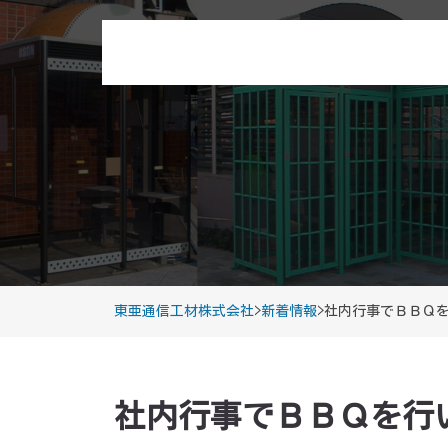
東亜通信工材株式会社
>
新着情報
>
社内行事でＢＢＱ
社内行事でＢＢＱを行